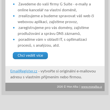
Zavedeme do vaší firmy G Suite - e-maily a
online kancelář na vlastní doméně,
zrealizujeme a budeme spravovat váš web či
webovou aplikaci, zajistíme provoz,
zaregistrujeme pro vás domény, zajistíme
prodlužování a správu DNS záznamů,
poradíme vám v oblasti IT, s optimalizaci
procesů, s analýzou, atd.
Chci vedět více
EmailRegister.cz
- vytvořte si originální e-mailovou
adresu s vlastním příjmením nebo firmou.
2026 © Mon Alba |
www.monalba.cz